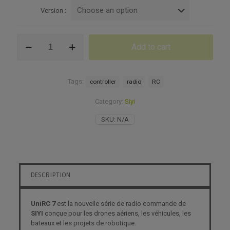
899,0
Version :
throu
1
Siyi
199,0
Add to cart
UniRC
7
quantity
Tags:
controller
radio
RC
Category:
Siyi
SKU:
N/A
DESCRIPTION
UniRC 7
est la nouvelle série de radio commande de
SIYI
conçue pour les drones aériens, les véhicules, les
bateaux et les projets de robotique.