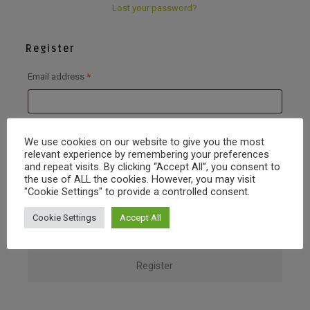
Lost your password?
Register
Required
Email address
*
A link to set a new password will be sent to your email address.
We use cookies on our website to give you the most
relevant experience by remembering your preferences
and repeat visits. By clicking “Accept All”, you consent to
the use of ALL the cookies. However, you may visit
"Cookie Settings" to provide a controlled consent.
Vos données personnelles seront utilisées pour vous accompagner au
Cookie Settings
Accept All
cours de votre visite du site web, gérer l’accès à votre compte, et pour
d’autres raisons décrites dans notre
privacy policy
.
Register