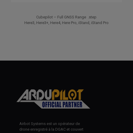
Cubepilot – Full GNSS Range .step
Here3, Here3+, Here4, Here Pro, iStand, iStand Pro
Airbot Systems est un opérateur de
drone enregistré à la DGAC et couvert