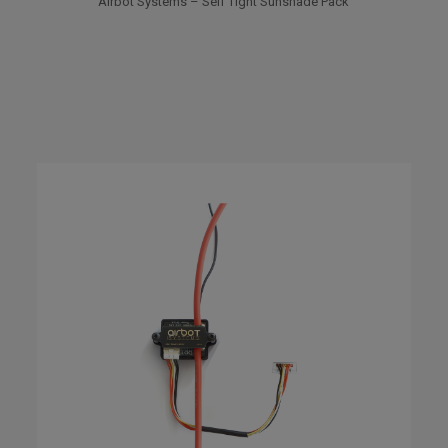
Airbot Systems – Self Tight Sunshade Pack