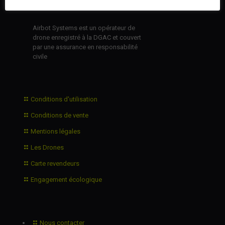
Airbot Systems est un opérateur de
drone enregistré à la DGAC et couvert
par une assurance en responsabilité
civile
Conditions d'utilisation
Conditions de vente
Mentions légales
Les Drones
Carte revendeurs
Engagement écologique
Nous contacter