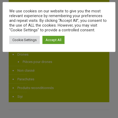
Power Distribution
We use cookies on our website to give you the most
AIRBOT SYSTEMS
relevant experience by remembering your preferences
and repeat visits. By clicking “Accept All”, you consent to
Autopilotes
the use of ALL the cookies. However, you may visit
Capteurs
"Cookie Settings" to provide a controlled consent.
GNSS
Cookie Settings
Accept All
CUBEPILOT
Drones
Pièces pour drones
Non classé
Parachutes
Produits reconditionnés
Siyi