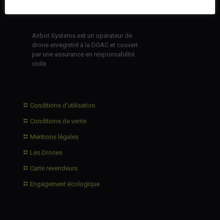
Airbot Systems est un opérateur de
drone enregistré à la DGAC et couvert
par une assurance en responsabilité
civile
Conditions d'utilisation
Conditions de vente
Mentions légales
Les Drones
Carte revendeurs
Engagement écologique